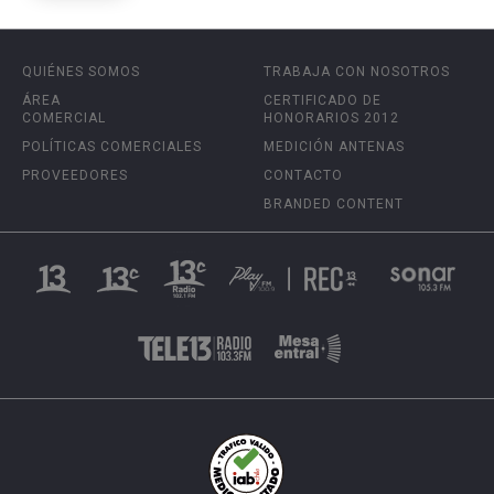
QUIÉNES SOMOS
TRABAJA CON NOSOTROS
ÁREA
CERTIFICADO DE
COMERCIAL
HONORARIOS 2012
POLÍTICAS COMERCIALES
MEDICIÓN ANTENAS
PROVEEDORES
CONTACTO
BRANDED CONTENT