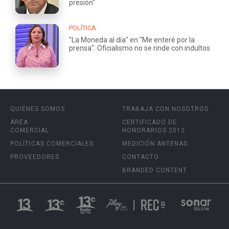
presión"
POLÍTICA
"La Moneda al día" en "Me enteré por la
prensa": Oficialismo no se rinde con indultos
QUIÉNES SOMOS
TRABAJA CON NOSOTROS
ÁREA
CERTIFICADO DE
COMERCIAL
HONORARIOS 2012
POLÍTICAS COMERCIALES
MEDICIÓN ANTENAS
PROVEEDORES
CONTACTO
BRANDED CONTENT