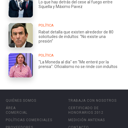
Lo que hay detrás del cese al fuego entre
Squella y Máximo Pavez
POLÍTICA
Rabat detalla que existen alrededor de 80
solicitudes de indultos: "No existe una
presión"
POLÍTICA
"La Moneda al día" en "Me enteré por la
prensa": Oficialismo no se rinde con indultos
QUIÉNES SOMOS
TRABAJA CON NOSOTROS
ÁREA
CERTIFICADO DE
COMERCIAL
HONORARIOS 2012
POLÍTICAS COMERCIALES
MEDICIÓN ANTENAS
PROVEEDORES
CONTACTO