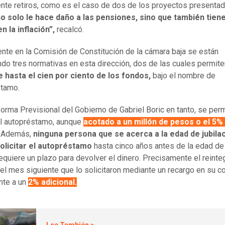
te retiros, como es el caso de dos de los proyectos presentad
o solo le hace daño a las pensiones, sino que también tien
n la inflación”,
recalcó.
nte en la Comisión de Constitución de la cámara baja se están
ndo tres normativas en esta dirección, dos de las cuales permite
e hasta el cien por ciento de los fondos,
bajo el nombre de
stamo.
forma Previsional del Gobierno de Gabriel Boric en tanto, se perm
el autopréstamo, aunque
acotado a un millón de pesos o el 5%
Además,
ninguna persona que se acerca a la edad de jubila
solicitar el autopréstamo
hasta cinco años antes de la edad de 
equiere un plazo para devolver el dinero. Precisamente el reinte
 del mes siguiente que lo solicitaron mediante un recargo en su c
nte a un
2% adicional.