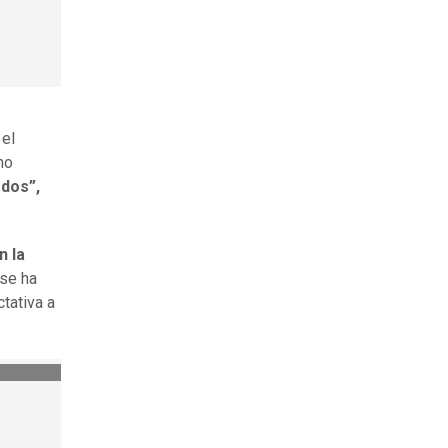
 el
ho
rdos”,
n la
 se ha
tativa a