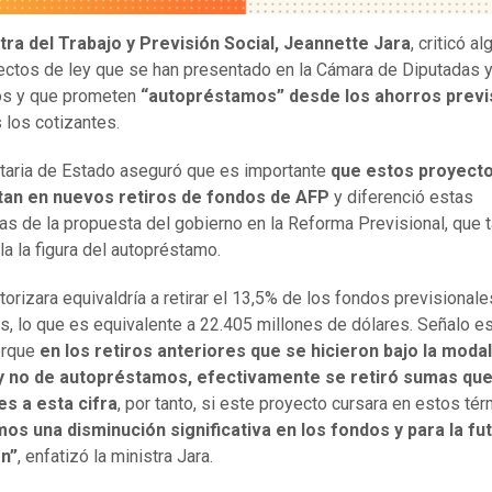
tra del Trabajo y Previsión Social, Jeannette Jara
, criticó a
ectos de ley que se han presentado en la Cámara de Diputadas 
os y que prometen
“autopréstamos” desde los ahorros previ
 los cotizantes.
taria de Estado aseguró que es importante
que estos proyecto
tan en nuevos retiros de fondos de AFP
y diferenció estas
as de la propuesta del gobierno en la Reforma Previsional, que 
a la figura del autopréstamo.
torizara equivaldría a retirar el 13,5% de los fondos previsionale
s, lo que es equivalente a 22.405 millones de dólares. Señalo e
orque
en los retiros anteriores que se hicieron bajo la moda
 y no de autopréstamos, efectivamente se retiró sumas qu
es a esta cifra
, por tanto, si este proyecto cursara en estos té
os una disminución significativa en los fondos y para la fu
ón”
, enfatizó la ministra Jara.