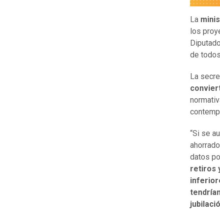
La
minis
los proy
Diputad
de todos
La secre
convier
normativ
contempl
“Si se au
ahorrado
datos p
retiros
inferior
tendríam
jubilaci