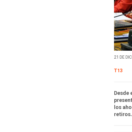
21 DE DIC
T13
Desde e
presen
los aho
retiros.