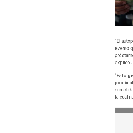
“El auto
evento q
préstam
explicó J
“
Esto ge
posibil
cumplido
la cual 