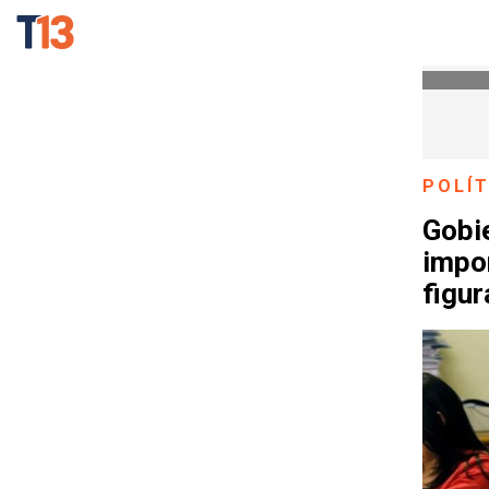
POLÍT
Gobi
impor
figur