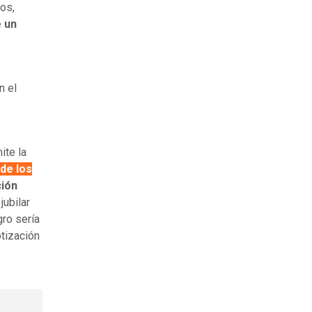
os,
e un
n el
ite la
 de los
ción
jubilar
gro sería
otización