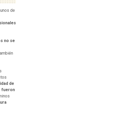
lgunos de
y
sionales
s no se
también
s
stos
lidad de
e fueron
rminos
tura