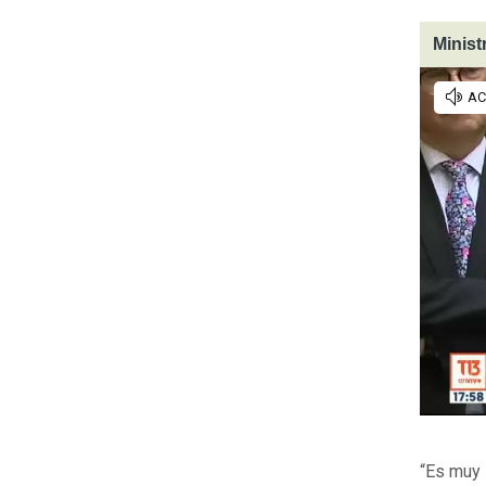
Minist
“Es muy 