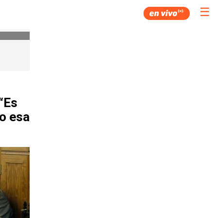
☰
“Es
jo esa