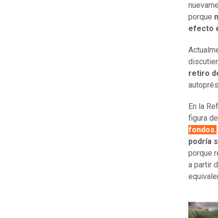
nuevamen
porque
n
efecto e
Actualme
discutie
retiro d
autopré
En la Re
figura d
fondos.
podría 
porque r
a partir
equivale