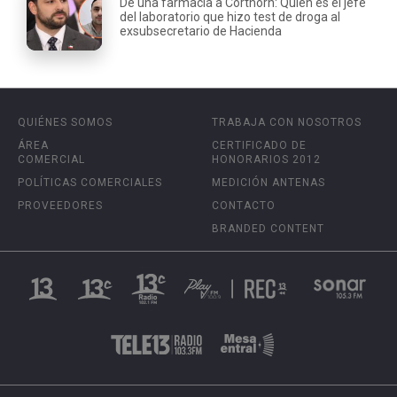
De una farmacia a Corthorn: Quién es el jefe
del laboratorio que hizo test de droga al
exsubsecretario de Hacienda
QUIÉNES SOMOS
TRABAJA CON NOSOTROS
ÁREA
CERTIFICADO DE
COMERCIAL
HONORARIOS 2012
POLÍTICAS COMERCIALES
MEDICIÓN ANTENAS
PROVEEDORES
CONTACTO
BRANDED CONTENT