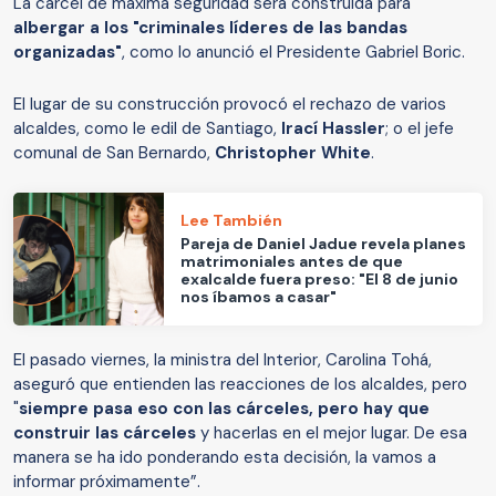
La cárcel de máxima seguridad será construida para
albergar a los "criminales líderes de las bandas
organizadas"
, como lo anunció el Presidente Gabriel Boric.
El lugar de su construcción provocó el rechazo de varios
alcaldes, como le edil de Santiago,
Irací Hassler
; o el jefe
comunal de San Bernardo,
Christopher White
.
Lee También
Pareja de Daniel Jadue revela planes
matrimoniales antes de que
exalcalde fuera preso: "El 8 de junio
nos íbamos a casar"
El pasado viernes, la ministra del Interior, Carolina Tohá,
aseguró que entienden las reacciones de los alcaldes, pero
"
siempre pasa eso con las cárceles, pero hay que
construir las cárceles
y hacerlas en el mejor lugar. De esa
manera se ha ido ponderando esta decisión, la vamos a
informar próximamente”.