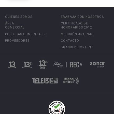
QUIÉNES SOMOS
TRABAJA CON NOSOTROS
ÁREA
CERTIFICADO DE
COMERCIAL
HONORARIOS 2012
POLÍTICAS COMERCIALES
MEDICIÓN ANTENAS
PROVEEDORES
CONTACTO
BRANDED CONTENT