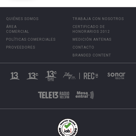
QUIÉNES SOMOS
TRABAJA CON NOSOTROS
ÁREA
CERTIFICADO DE
COMERCIAL
HONORARIOS 2012
POLÍTICAS COMERCIALES
MEDICIÓN ANTENAS
PROVEEDORES
CONTACTO
BRANDED CONTENT