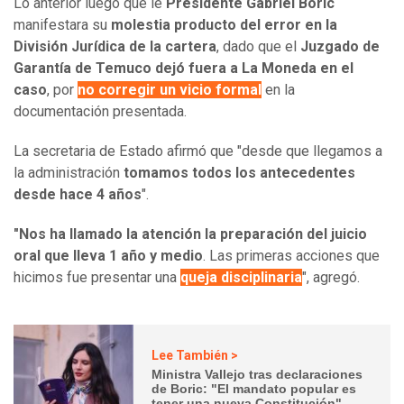
Lo anterior luego que le
Presidente Gabriel Boric
manifestara su
molestia producto del error en la
División Jurídica de la cartera
, dado que el
Juzgado de
Garantía de Temuco
dejó fuera a La Moneda en el
caso
, por
no corregir un vicio formal
en la
documentación presentada.
La secretaria de Estado afirmó que "desde que llegamos a
la administración
tomamos todos los antecedentes
desde hace 4 años
".
"Nos ha llamado la atención la preparación del juicio
oral que lleva 1 año y medio
. Las primeras acciones que
hicimos fue presentar una
queja disciplinaria
", agregó.
Lee También >
Ministra Vallejo tras declaraciones
de Boric: "El mandato popular es
tener una nueva Constitución"