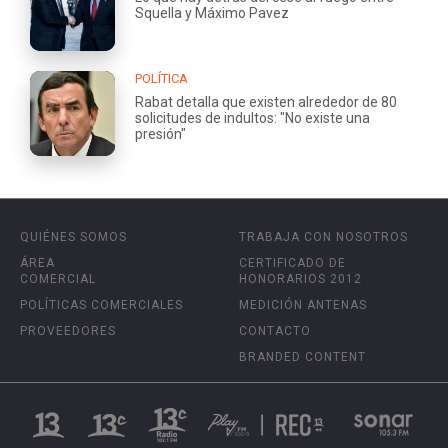
Squella y Máximo Pavez
POLÍTICA
Rabat detalla que existen alrededor de 80
solicitudes de indultos: "No existe una
presión"
QUIÉNES SOMOS
TRABAJA CON NOSOTROS
ÁREA
CERTIFICADO DE
COMERCIAL
HONORARIOS 2012
POLÍTICAS COMERCIALES
MEDICIÓN ANTENAS
PROVEEDORES
CONTACTO
BRANDED CONTENT