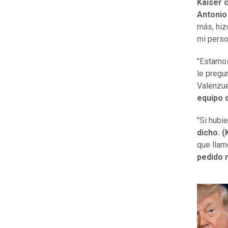
Kaiser 
Antonio
más, hiz
mi perso
"Estamos
le pregun
Valenzue
equipo d
"Si hubi
dicho. (
que llam
pedido 