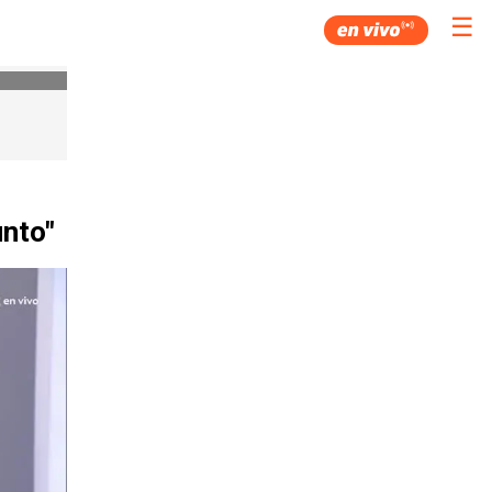
☰
unto"