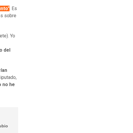
unto"
. Es
es sobre
ete). Yo
o del
rían
diputado,
o no he
ubio