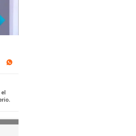
 el
erio.