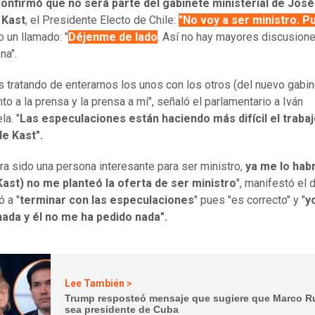
confirmó que no será parte del gabinete ministerial de José
 Kast
, el Presidente Electo de Chile:
"No voy a ser ministro. P
o un llamado: "
Déjenme de lado
. Así no hay mayores discusion
na".
 tratando de enterarnos los unos con los otros (del nuevo gabin
to a la prensa y la prensa a mí", señaló el parlamentario a Iván
la. "
Las especulaciones están haciendo más difícil el trabaj
e Kast".
era sido una persona interesante para ser ministro,
ya me lo hab
Kast) no me planteó la oferta de ser ministro
", manifestó el 
ó a "
terminar con las especulaciones
" pues "es correcto" y "
y
nada y él no me ha pedido nada".
Lee También >
Trump resposteó mensaje que sugiere que Marco R
sea presidente de Cuba