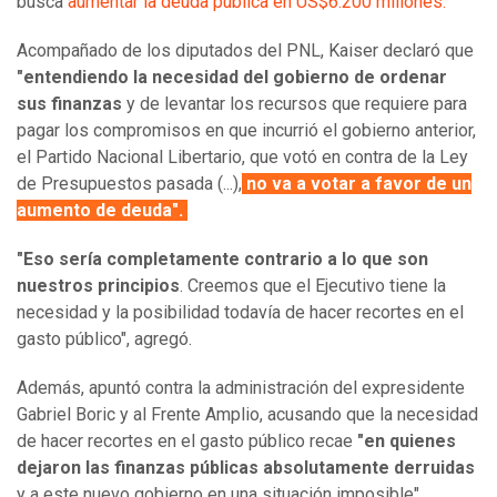
busca
aumentar la deuda pública en US$6.200 millones.
Acompañado de los diputados del PNL, Kaiser declaró que
"entendiendo la necesidad del gobierno de ordenar
sus finanzas
y de levantar los recursos que requiere para
pagar los compromisos en que incurrió el gobierno anterior,
el Partido Nacional Libertario, que votó en contra de la Ley
de Presupuestos pasada (...),
no va a votar a favor de un
aumento de deuda".
"Eso sería completamente contrario a lo que son
nuestros principios
. Creemos que el Ejecutivo tiene la
necesidad y la posibilidad todavía de hacer recortes en el
gasto público", agregó.
Además, apuntó contra la administración del expresidente
Gabriel Boric y al Frente Amplio, acusando que la necesidad
de hacer recortes en el gasto público recae
"en quienes
dejaron las finanzas públicas absolutamente derruidas
y a este nuevo gobierno en una situación imposible".