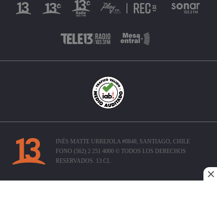
INÉS MATTE URREJOLA #0848, SANTIAGO, CHILE
FONO (562) 2 251 4000 © TODOS LOS DERECHOS
RESERVADOS. 13.CL