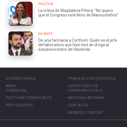
POLÍTICA
La crítica de Magdalena Piñera: "No quiero
que el Congreso esté lleno de Manouchehris"
EX-ANTE
De una farmacia a Corthorn: Quién es el jefe
del laboratorio que hizo test de droga al
exsubsecretario de Hacienda
QUIÉNES SOMOS
TRABAJA CON NOSOTROS
ÁREA
CERTIFICADO DE
COMERCIAL
HONORARIOS 2012
POLÍTICAS COMERCIALES
MEDICIÓN ANTENAS
PROVEEDORES
CONTACTO
BRANDED CONTENT