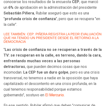
conocerse los resultados de la encuesta
CEP
, que marcó
un
6%
de aprobación en la administración del presidente
Sebastián Piñera
, Rubilar aseguró que esto es una
"
profunda crisis de confianza
", pero que se recupera "en
la calle".
LEE TAMBIÉN: CEP: PIÑERA REGISTRA LA PEOR EVALUACIÓN
QUE HA TENIDO UN PRESIDENTE DESDE EL RETORNO A LA
DEMOCRACIA
"
Las crisis de confianza no se recuperan a través de la
TV: se recuperan en la calle, en terreno, dando la cara,
enfrentando muchas veces a las personas
detractoras
, que pueden decirnos cosas que nos
incomodan.
La CEP fue un duro golpe
, pero es una crisis
transversal, no tenemos a nadie en la oposición que haya
capitalizado el descontento en una crisis profunda, en la
cual tenemos responsabilidad porque estamos
gobernando", sostuvo en
El Mercurio
.
En ese sentido, Rubilar afirmó que deben "comunicar de