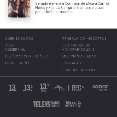
Senado enviará a Comisión de Ética a Camila
Flores y Fabiola Campillai tras tenso cruce
por petición de indultos
QUIÉNES SOMOS
TRABAJA CON NOSOTROS
ÁREA
CERTIFICADO DE
COMERCIAL
HONORARIOS 2012
POLÍTICAS COMERCIALES
MEDICIÓN ANTENAS
PROVEEDORES
CONTACTO
BRANDED CONTENT