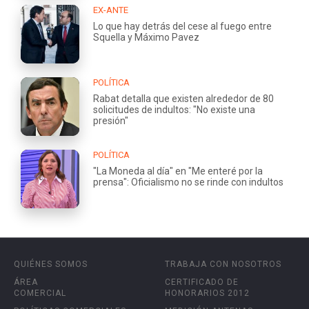
EX-ANTE
Lo que hay detrás del cese al fuego entre
Squella y Máximo Pavez
POLÍTICA
Rabat detalla que existen alrededor de 80
solicitudes de indultos: "No existe una
presión"
POLÍTICA
"La Moneda al día" en "Me enteré por la
prensa": Oficialismo no se rinde con indultos
QUIÉNES SOMOS
TRABAJA CON NOSOTROS
ÁREA
CERTIFICADO DE
COMERCIAL
HONORARIOS 2012