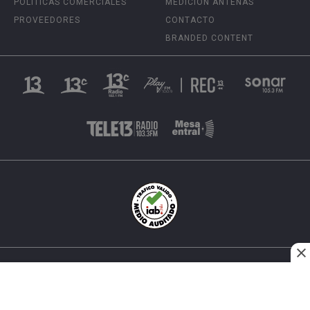
POLÍTICAS COMERCIALES
MEDICIÓN ANTENAS
PROVEEDORES
CONTACTO
BRANDED CONTENT
INÉS MATTE URREJOLA #0848, SANTIAGO, CHILE
FONO (562) 2 251 4000 © TODOS LOS DERECHOS
RESERVADOS. 13.CL