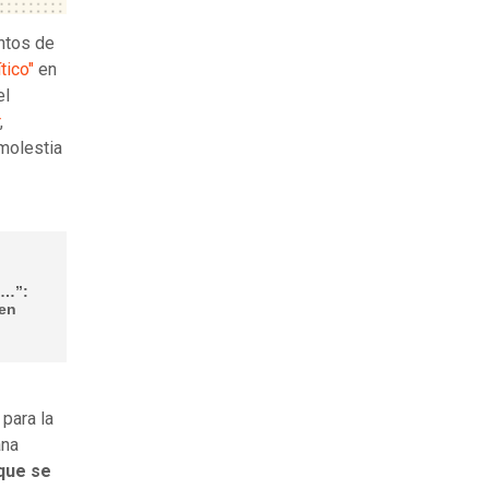
ntos de
tico"
en
el
,
 molestia
é…”:
 en
para la
ana
que se