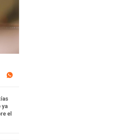
tías
 ya
re el