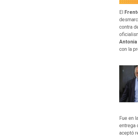
El
Frent
desmarc
contra de
oficiali
Antonia
con la p
Fue en l
entrega 
aceptó r