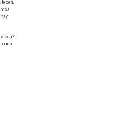
blecen,
tamos
 hay
ítica?",
es una