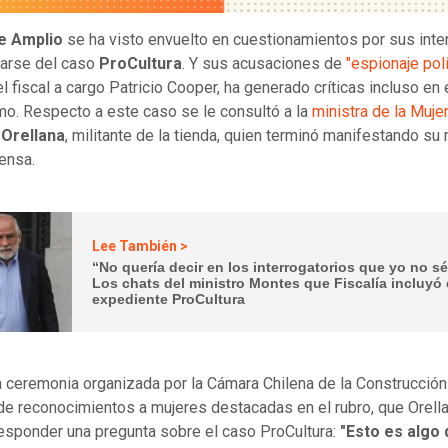
e Amplio
se ha visto envuelto en cuestionamientos por sus inte
arse del caso
ProCultura
. Y sus acusaciones de
"espionaje polí
l fiscal a cargo Patricio Cooper, ha generado críticas incluso en 
smo. Respecto a este caso se le consultó a la
ministra de la Mujer
 Orellana
, militante de la tienda, quien terminó manifestando su
rensa.
Lee También >
“No quería decir en los interrogatorios que yo no s
Los chats del ministro Montes que Fiscalía incluyó
expediente ProCultura
a ceremonia organizada por la Cámara Chilena de la Construcción 
de reconocimientos a mujeres destacadas en el rubro, que Orell
esponder una pregunta sobre el caso ProCultura:
"Esto es algo 