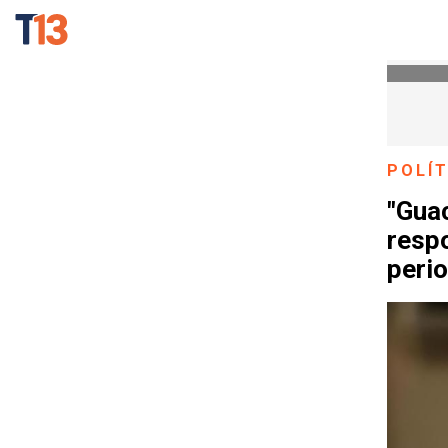
POLÍT
"Guac
respo
perio