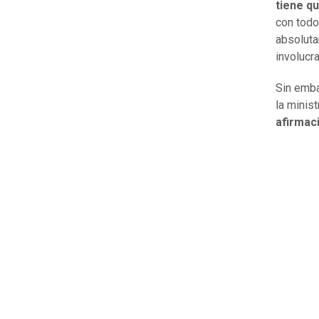
tiene qu
con todo
absoluta
involucra
Sin emba
la minis
afirmaci