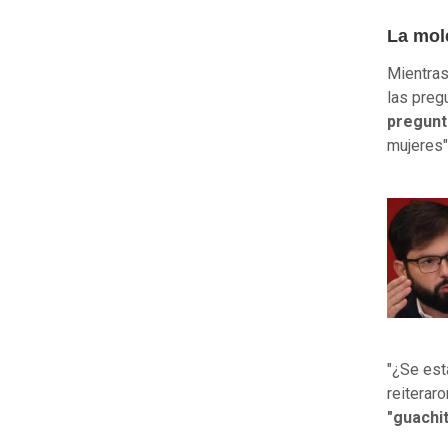
La mol
Mientras
las preg
pregun
mujeres"
"¿Se est
reiterar
"guachi