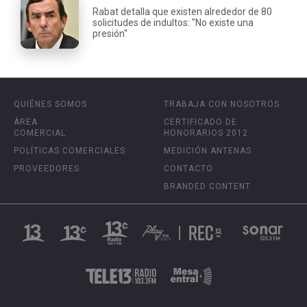
Rabat detalla que existen alrededor de 80
solicitudes de indultos: "No existe una
presión"
QUIÉNES SOMOS
TRABAJA CON NOSOTROS
ÁREA
CERTIFICADO DE
COMERCIAL
HONORARIOS 2012
POLÍTICAS COMERCIALES
MEDICIÓN ANTENAS
PROVEEDORES
CONTACTO
BRANDED CONTENT