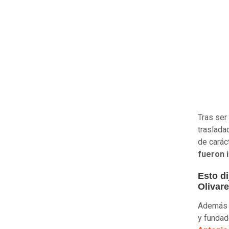
Tras ser
traslada
de carác
fueron 
Esto di
Olivar
Además d
y fundad