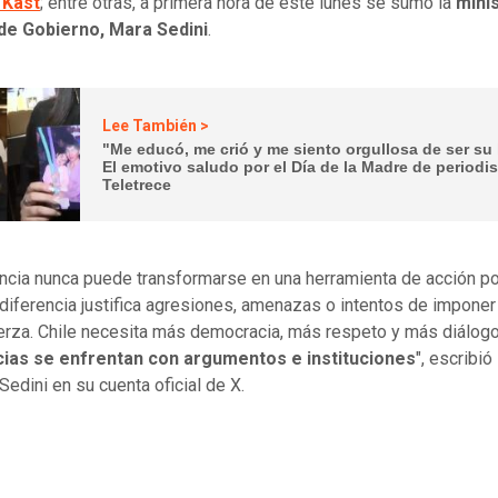
 Kast
; entre otras, a primera hora de este lunes se sumó la
mini
de Gobierno, Mara Sedini
.
Lee También >
"Me educó, me crió y me siento orgullosa de ser su 
El emotivo saludo por el Día de la Madre de periodi
Teletrece
encia nunca puede transformarse en una herramienta de acción pol
diferencia justifica agresiones, amenazas o intentos de imponer
uerza. Chile necesita más democracia, más respeto y más diálog
cias se enfrentan con argumentos e instituciones
", escribió 
Sedini en su cuenta oficial de X.