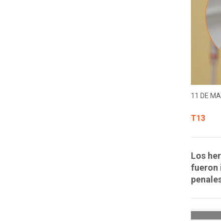
11 DE MA
T13
Los her
fueron 
penale