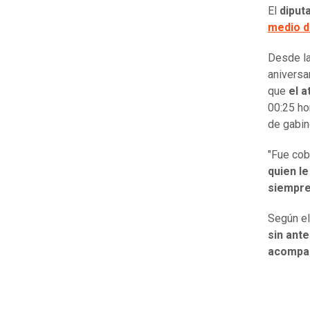
El
diput
medio d
Desde la
aniversa
que
el 
00:25 ho
de gabin
"Fue cob
quien le
siempre
Según el
sin ante
acompa