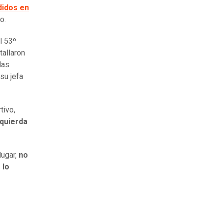
didos en
o.
l 53º
tallaron
las
su jefa
tivo,
zquierda
lugar,
no
 lo