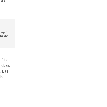
stra
hija":
sta de
ítica.
 ideas
o.
Las
la