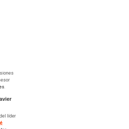
esiones
sesor
es
.
avier
el líder
sé