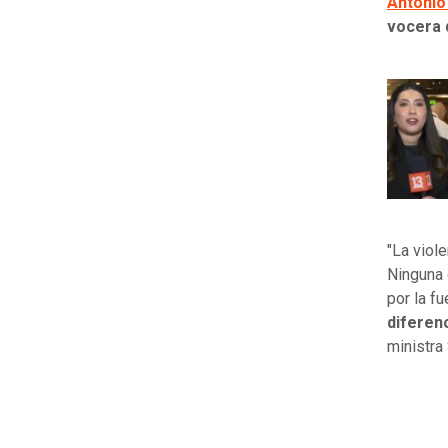
Antonio
vocera 
"La viol
Ninguna 
por la f
diferen
ministra 