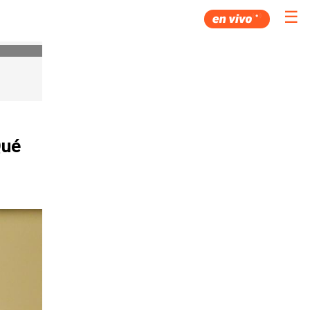
☰
Qué