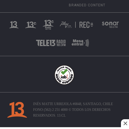
BRANDED CONTENT
INÉS MATTE URREJOLA #0848, SANTIAGO, CHILE
FONO (562) 2 251 4000 © TODOS LOS DERECHOS
RESERVADOS. 13.CL