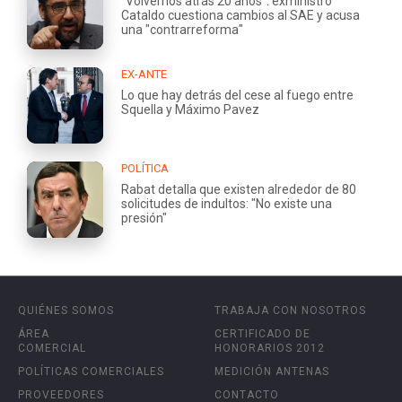
"Volvemos atrás 20 años": exministro
Cataldo cuestiona cambios al SAE y acusa
una "contrarreforma"
EX-ANTE
Lo que hay detrás del cese al fuego entre
Squella y Máximo Pavez
POLÍTICA
Rabat detalla que existen alrededor de 80
solicitudes de indultos: "No existe una
presión"
QUIÉNES SOMOS
TRABAJA CON NOSOTROS
ÁREA
CERTIFICADO DE
COMERCIAL
HONORARIOS 2012
POLÍTICAS COMERCIALES
MEDICIÓN ANTENAS
PROVEEDORES
CONTACTO