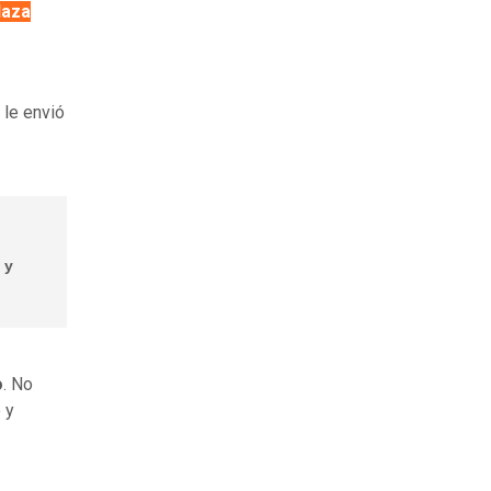
laza
 le envió
 y
o
. No
 y