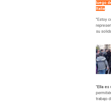
luego d
Italia
.
"Estoy c
represen
su solid
"
Ella es
permitié
trabajo 