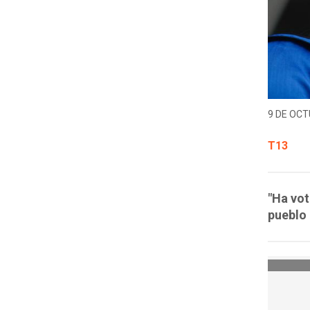
9 DE OCT
T13
"Ha vot
pueblo