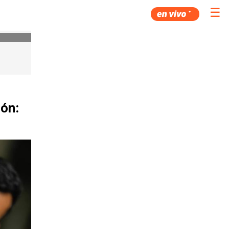
☰
ión: