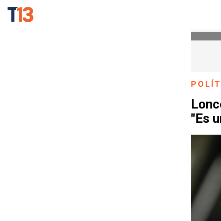
POLÍT
Lonco
"Es u