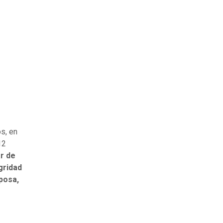
s, en
12
r de
gridad
posa,