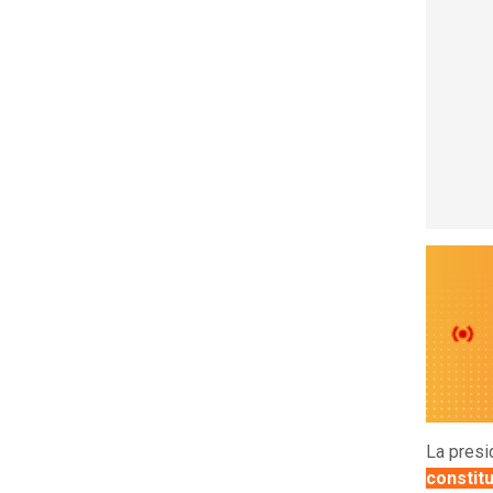
La presi
constit