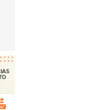
a
la
hu",