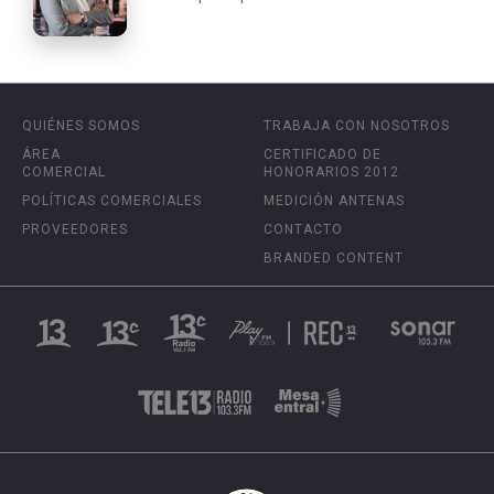
QUIÉNES SOMOS
TRABAJA CON NOSOTROS
ÁREA
CERTIFICADO DE
COMERCIAL
HONORARIOS 2012
POLÍTICAS COMERCIALES
MEDICIÓN ANTENAS
PROVEEDORES
CONTACTO
BRANDED CONTENT