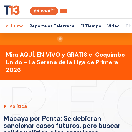
Lo Último
Reportajes Teletrece
El Tiempo
Video
Ch
Mira AQUÍ, EN VIVO y GRATIS el Coquimbo
Unido - La Serena de la Liga de Primera
2026
Política
Macaya por Penta: Se debieran
sancionar casos futuros, pero buscar