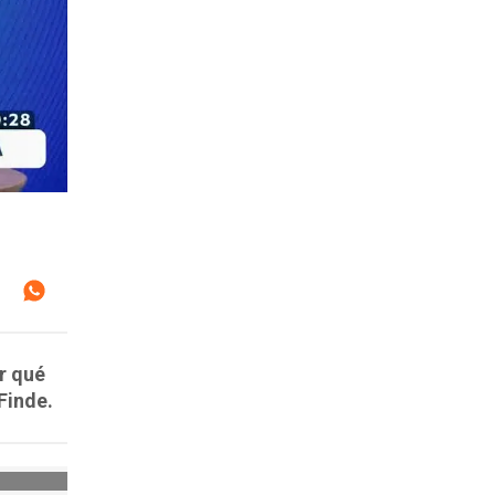
r qué
Finde.