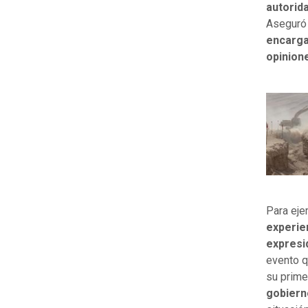
autorid
Aseguró 
encarga
opinion
Para eje
experie
expresi
evento q
su primer
gobiern