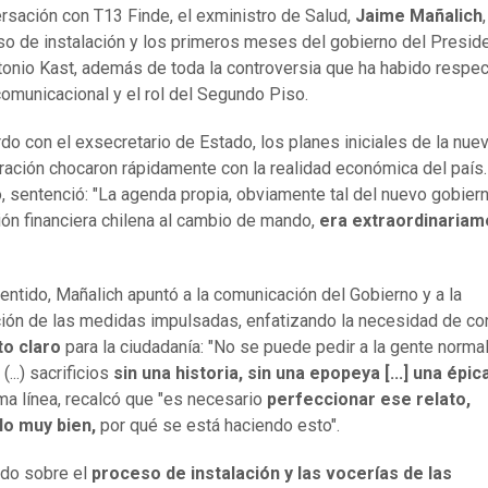
rsación con T13 Finde, el exministro de Salud,
Jaime Mañalich
so de instalación y los primeros meses del gobierno del Presid
onio Kast, además de toda la controversia que ha habido respec
omunicacional y el rol del Segundo Piso.
do con el exsecretario de Estado, los planes iniciales de la nue
ración chocaron rápidamente con la realidad económica del país.
, sentenció: "La agenda propia, obviamente tal del nuevo gobier
ción financiera chilena al cambio de mando,
era extraordinariam
entido, Mañalich apuntó a la comunicación del Gobierno y a la
ación de las medidas impulsadas, enfatizando la necesidad de con
to claro
para la ciudadanía: "No se puede pedir a la gente normal
...) sacrificios
sin una historia, sin una epopeya [...] una épic
a línea, recalcó que "es necesario
perfeccionar ese relato,
lo muy bien,
por qué se está haciendo esto".
ado sobre el
proceso de instalación y las vocerías de las