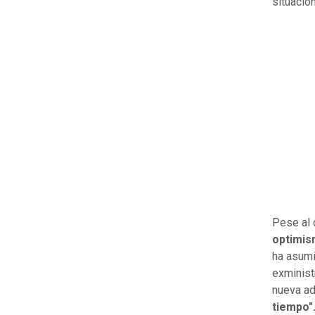
situació
Pese al 
optimi
ha asumi
exminist
nueva ad
tiempo"