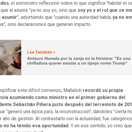
ades
, el exministro reflexionó sobre lo que significa "habitar el ca
que al asumir "ya no soy yo, sino que
soy yo y el rol que se m
 asumir
", advirtiendo que "cuando una autoridad habla,
ya no em
es
", sino declaraciones que generan impacto.
Lee También >
Antauro Humala por la zanja en la frontera: "Es una
chifladura querer emular a un tipejo como Trump"
mplificar este difícil comienzo, Mañalich
recordó su propia
ncia asumiendo como ministro en el primer gobierno del
dente Sebastián Piñera justo después del terremoto de 20
ue "generó una épica país, la reconstrucción", dándoles "cierta ho
 año de gestión. Al contrastarlo con la actualidad, fue categórico:
o no ha tenido esa oportunidad.
Y en ese sentido, yo creo que