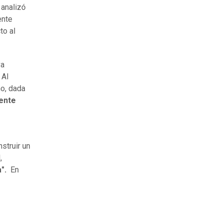
, analizó
ente
to al
va
 Al
no, dada
ente
struir un
,
a".
En