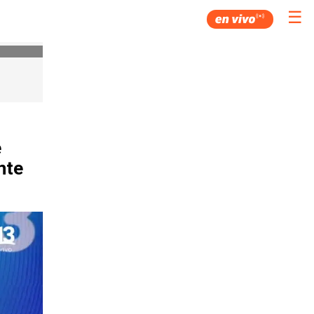
☰
e
nte