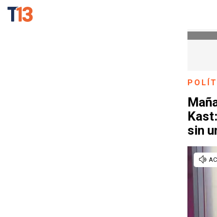
POLÍT
Maña
Kast:
sin u