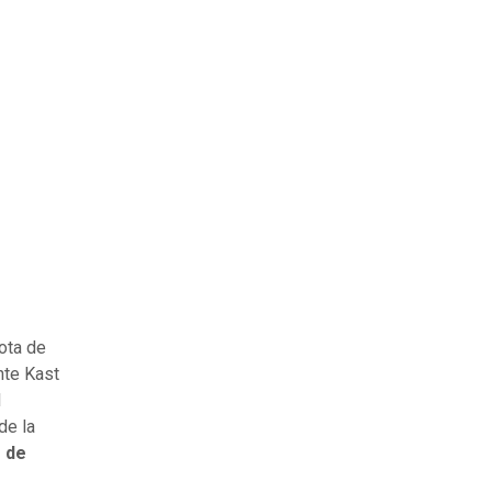
nota de
nte Kast
l
de la
s de