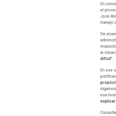
En conve
el proce
José Ant
manejo c
De acuer
administ
respecto
la situa
difícil"
.
En ese s
justific
propósi
digamos (
esa mism
explicar
Consult