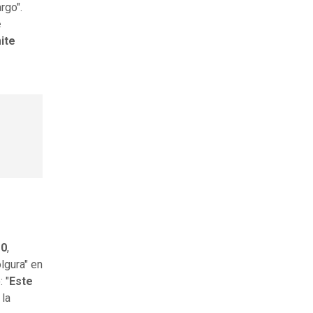
rgo".
e
ite
10
,
lgura" en
 "
Este
 la