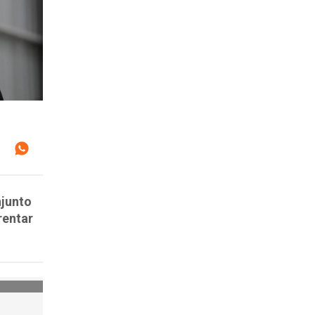
njunto
rentar