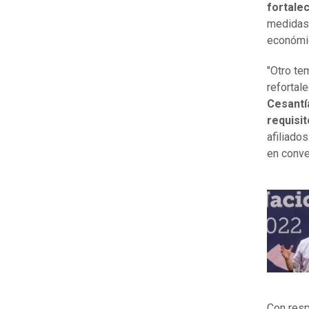
fortale
medidas 
económic
"Otro te
refortal
Cesantí
requisi
afiliado
en conv
Con resp