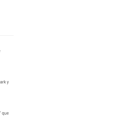
e
ark y
r” que