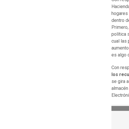
Hacienda
hogares 
dentro d
Primero,
política
cual las
aumento 
es algo 
Con respe
los recu
se gira 
almacén 
Electrón