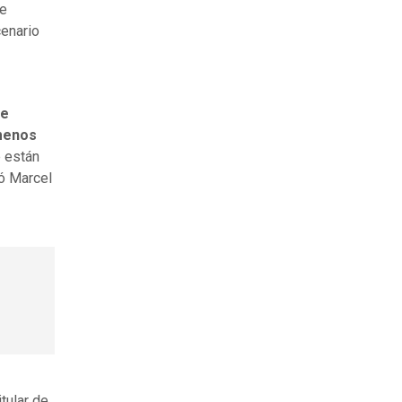
de
cenario
de
 menos
e están
mó Marcel
tular de