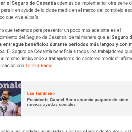
cer el Seguro de Cesantía
además de implementar otra serie 
para ir en ayuda de la clase media en el marco del complejo es
o que vive el país.
ma que tenemos para presentar un poco más adelante es el
ecimiento del Seguro de Cesantía, de tal manera que
el Seguro 
a entregue beneficios durante periodos más largos y con
tos
. El Seguro de Cesantía beneficia a todos los trabajadores qu
s al mismo, incluyendo a trabajadores de sectores medios", afir
ersación con
Tele13 Radio
.
Lee También >
Presidente Gabriel Boric anuncia paquete de siete
nuevas ayudas sociales
ecto a las medidas anunciadas ayer por el Presidente Boric, el ti