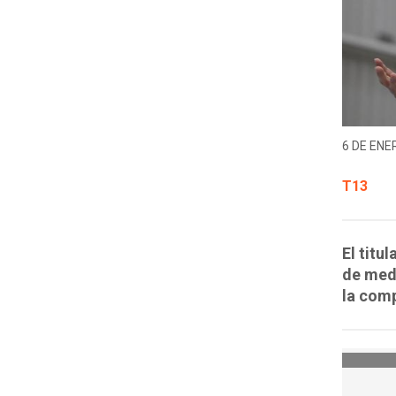
6 DE ENER
T13
El titu
de medi
la comp