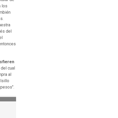
 los
ambién
s.
uestra
vés del
el
 entonces
sfieren
 del cual
mpra al
sillo
 pesos".