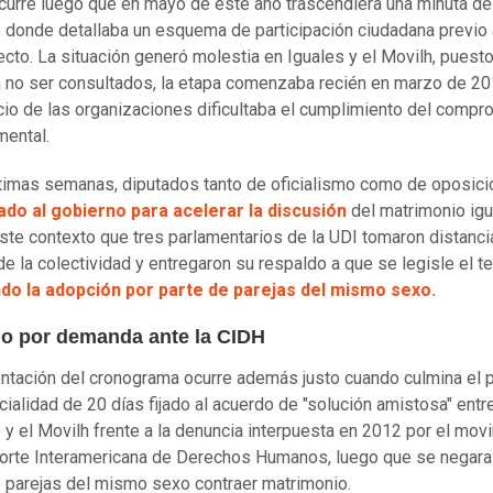
ocurre luego que en mayo de este año trascendiera una minuta de
 donde detallaba un esquema de participación ciudadana previo 
ecto. La situación generó molestia en Iguales y el Movilh, puest
n no ser consultados, la etapa comenzaba recién en marzo de 20
icio de las organizaciones dificultaba el cumplimiento del comp
mental.
ltimas semanas, diputados tanto de oficialismo como de oposici
ado al gobierno para acelerar la discusión
del matrimonio igua
ste contexto que tres parlamentarios de la UDI tomaron distanci
de la colectividad y entregaron su respaldo a que se legisle el t
ndo la adopción por parte de parejas del mismo sexo.
o por demanda ante la CIDH
ntación del cronograma ocurre además justo cuando culmina el 
cialidad de 20 días fijado al acuerdo de "solución amistosa" entre
 y el Movilh frente a la denuncia interpuesta en 2012 por el mov
Corte Interamericana de Derechos Humanos, luego que se negara
 parejas del mismo sexo contraer matrimonio.