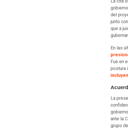
La cita 
gobierno
del proy
junto co
que a ju
guberna
En las ú
presion
Fue en e
postura 
incluye
Acuerd
La prese
confiden
gobierno
ante la 
grupo de