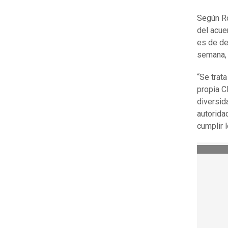
Según Ro
del acue
es de de
semana, 
“Se trat
propia C
diversid
autorida
cumplir 