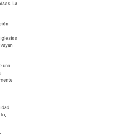
aíses. La
ción
iglesias
 vayan
e una
e
amente
sidad
to,