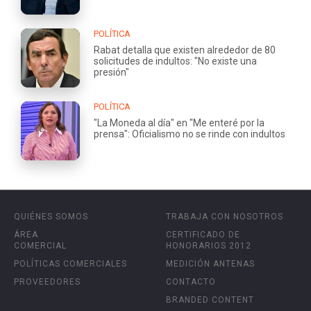
POLÍTICA
Rabat detalla que existen alrededor de 80
solicitudes de indultos: "No existe una
presión"
POLÍTICA
"La Moneda al día" en "Me enteré por la
prensa": Oficialismo no se rinde con indultos
QUIÉNES SOMOS
TRABAJA CON NOSOTROS
ÁREA
CERTIFICADO DE
COMERCIAL
HONORARIOS 2012
POLÍTICAS COMERCIALES
MEDICIÓN ANTENAS
PROVEEDORES
CONTACTO
BRANDED CONTENT