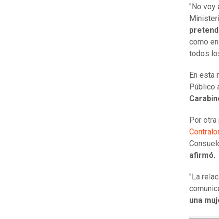
"No voy 
Minister
pretendo
como enc
todos los
En esta 
Público 
Carabine
Por otra 
Contralo
Consuelo
afirmó.
"La rela
comunica
una muj