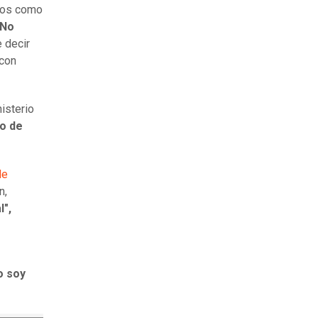
tros como
No
 decir
 con
isterio
jo de
de
n,
l",
o soy