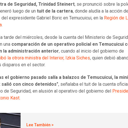
tra de Seguridad, Trinidad Steinert
, se pronunció sobre la po
eneró luego de un
tuit de la cartera
, donde aludía a la acción de
 del expresidente Gabriel Boric en Temucuicui, en la
Región de 
a
.
la tarde del miércoles, desde la cuenta del Ministerio de Seguri
on una
comparación de un operativo policial en Temucuicui c
n la administración anterior
, cuando al inicio del gobierno de
ribó la otrora ministra del Interior, Izkia Siches
, quien debió aband
s disparos en el sector.
s el gobierno pasado salía a balazos de Temucuicui, la min
 salió con cinco detenidos"
, señalaba el tuit de la cuenta oficia
io de Seguridad, en alusión al operativo del gobierno del
Preside
onio Kast.
Lee También >