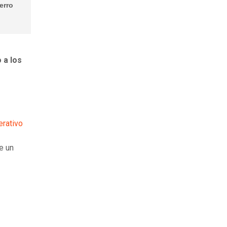
erro
 a los
erativo
e un