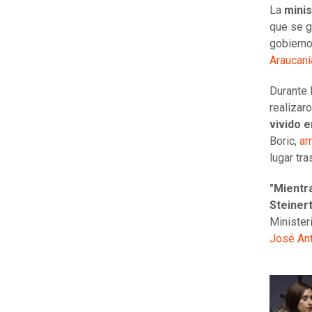
La
minis
que se g
gobierno
Araucaní
Durante 
realizar
vivido e
Boric,
ar
lugar tra
"Mientra
Steinert
Minister
José Ant