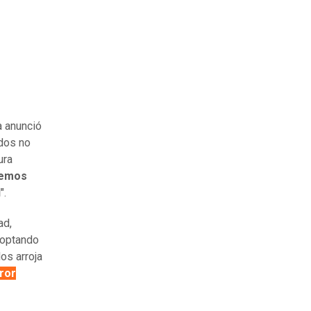
a anunció
ados no
ura
nemos
l
".
ad,
doptando
os arroja
ror