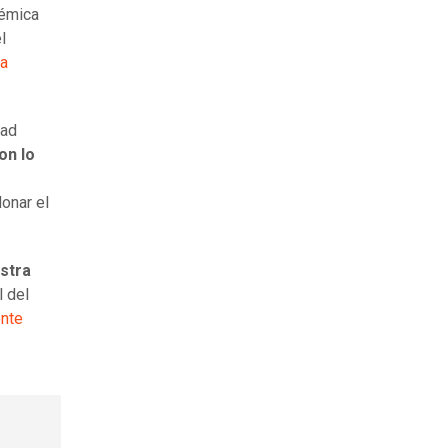
lémica
l
La
dad
on lo
onar el
istra
l del
nte