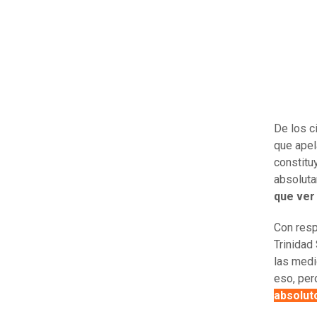
De los c
que apela
constitu
absoluta
que ver
Con resp
Trinidad
las medi
eso, per
absolut