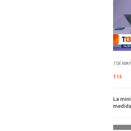
7 DE MAY
T13
La min
medidas