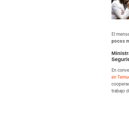
El mensa
pocos m
Ministr
Seguri
En conv
en Temuc
cooperac
trabajo d