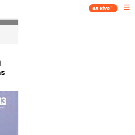
☰
l
as