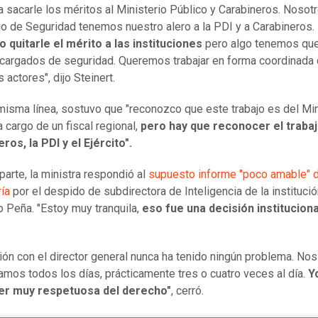
a sacarle los méritos al Ministerio Público y Carabineros. Noso
io de Seguridad tenemos nuestro alero a la PDI y a Carabineros.
 quitarle el mérito a las instituciones
pero algo tenemos que
argados de seguridad. Queremos trabajar en forma coordinada
 actores", dijo Steinert.
misma línea, sostuvo que "reconozco que este trabajo es del Min
a cargo de un fiscal regional,
pero hay que reconocer el traba
ros, la PDI y el Ejército".
parte, la ministra respondió al
supuesto informe "poco amable" 
ría
por el despido de subdirectora de Inteligencia de la institució
 Peña. "Estoy muy tranquila,
eso fue una decisión instituciona
ción con el director general nunca ha tenido ningún problema. Nos
mos todos los días, prácticamente tres o cuatro veces al día.
Y
er muy respetuosa del derecho"
, cerró.