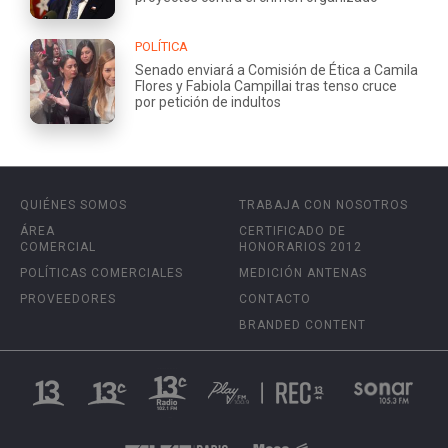
POLÍTICA
Senado enviará a Comisión de Ética a Camila
Flores y Fabiola Campillai tras tenso cruce
por petición de indultos
QUIÉNES SOMOS
TRABAJA CON NOSOTROS
ÁREA
CERTIFICADO DE
COMERCIAL
HONORARIOS 2012
POLÍTICAS COMERCIALES
MEDICIÓN ANTENAS
PROVEEDORES
CONTACTO
BRANDED CONTENT