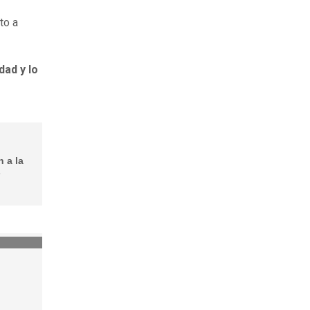
to a
dad y lo
 a la
s