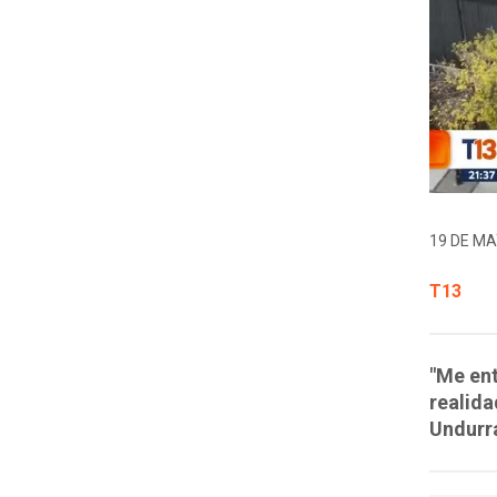
19 DE MA
T13
"Me ent
realida
Undurr