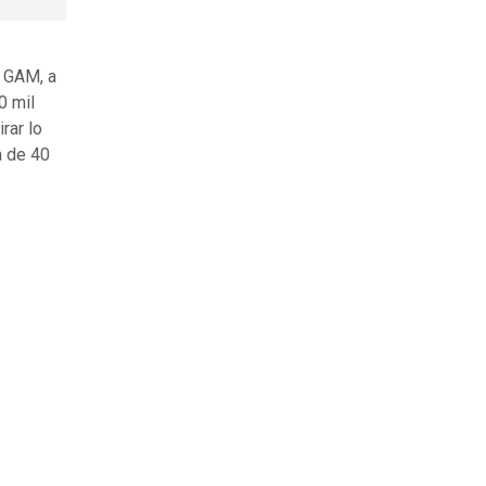
l GAM, a
0 mil
rar lo
a de 40