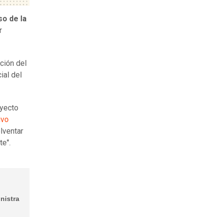
o de la
r
ción del
ial del
oyecto
ivo
lventar
te".
nistra