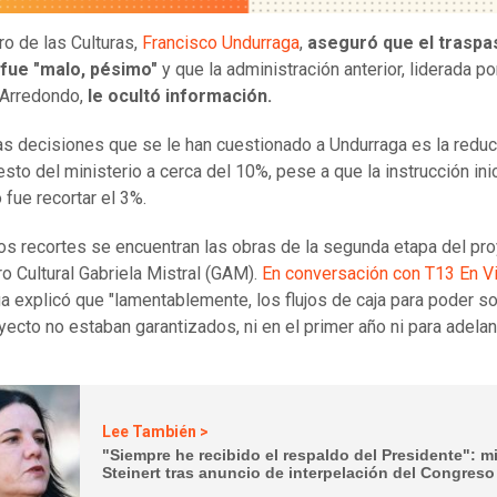
ro de las Culturas,
Francisco Undurraga
,
aseguró que el traspas
 fue "malo, pésimo"
y que la administración anterior, liderada po
 Arredondo,
le ocultó información.
as decisiones que se le han cuestionado a Undurraga es la reduc
sto del ministerio a cerca del 10%, pese a que la instrucción inic
o fue recortar el 3%.
os recortes se encuentran las obras de la segunda etapa del pr
ro Cultural Gabriela Mistral (GAM).
En conversación con T13 En V
a explicó que "lamentablemente, los flujos de caja para poder so
yecto no estaban garantizados, ni en el primer año ni para adelan
Lee También >
"Siempre he recibido el respaldo del Presidente": mi
Steinert tras anuncio de interpelación del Congreso