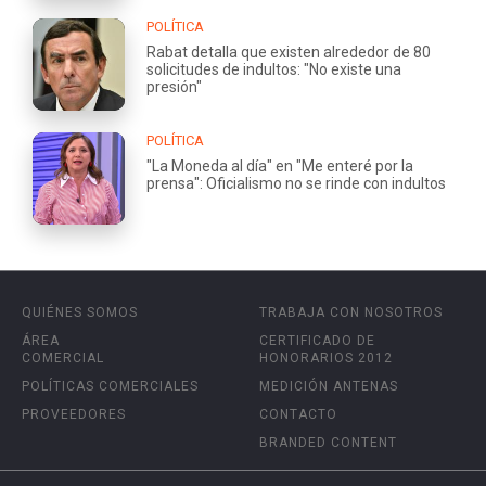
POLÍTICA
Rabat detalla que existen alrededor de 80
solicitudes de indultos: "No existe una
presión"
POLÍTICA
"La Moneda al día" en "Me enteré por la
prensa": Oficialismo no se rinde con indultos
QUIÉNES SOMOS
TRABAJA CON NOSOTROS
ÁREA
CERTIFICADO DE
COMERCIAL
HONORARIOS 2012
POLÍTICAS COMERCIALES
MEDICIÓN ANTENAS
PROVEEDORES
CONTACTO
BRANDED CONTENT