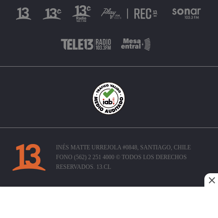
INÉS MATTE URREJOLA #0848, SANTIAGO, CHILE
FONO (562) 2 251 4000 © TODOS LOS DERECHOS
RESERVADOS. 13.CL