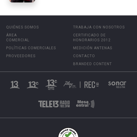
QUIÉNES SOMOS
TRABAJA CON NOSOTROS
ÁREA
CERTIFICADO DE
COMERCIAL
HONORARIOS 2012
POLÍTICAS COMERCIALES
MEDICIÓN ANTENAS
PROVEEDORES
CONTACTO
BRANDED CONTENT