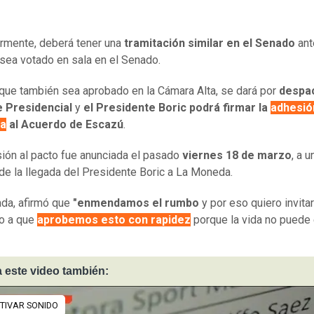
rmente, deberá tener una
tramitación similar en el Senado
ant
sea votado en sala en el Senado.
que también sea aprobado en la Cámara Alta, se dará por
despa
 Presidencial
y
el Presidente Boric podrá firmar la
adhesió
va
al Acuerdo de Escazú
.
ión al pacto fue anunciada el pasado
viernes 18 de marzo
, a u
e la llegada del Presidente Boric a La Moneda.
ada, afirmó que
"enmendamos el rumbo
y por eso quiero invitar
o a que
aprobemos esto con rapidez
porque la vida no puede 
 este video también: