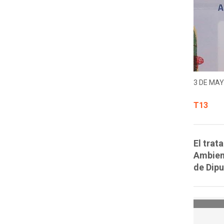
3 DE MAY
T13
El trat
Ambient
de Dip