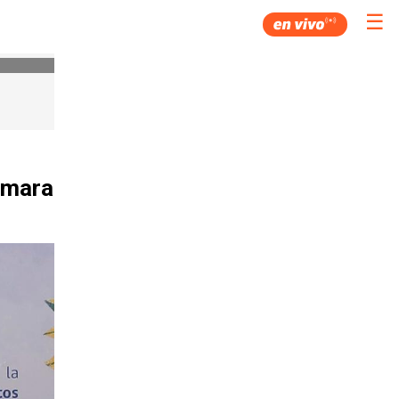
☰
ámara