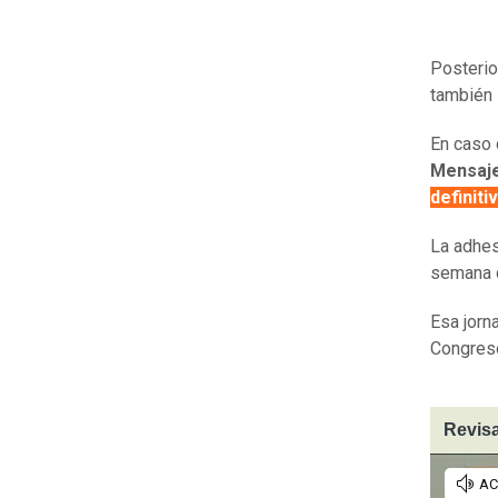
Posterio
también 
En caso 
Mensaje
definiti
La adhes
semana d
Esa jorn
Congres
Revisa