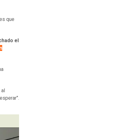
es que
chado el
n
na
 al
esperar".