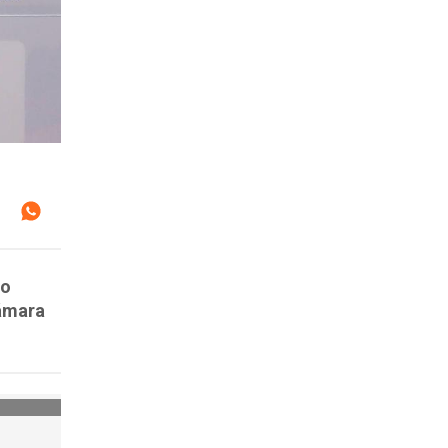
io
Cámara