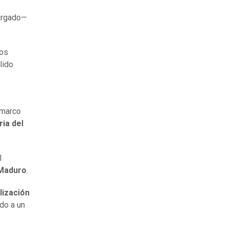
argado—
eos
lido
 marco
ria del
l
 Maduro
.
lización
rdo a un