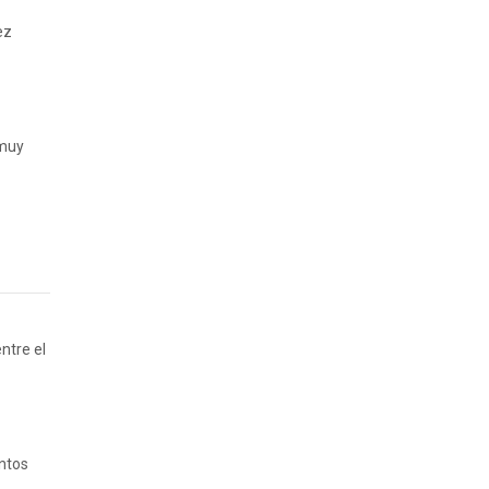
ez
 muy
ntre el
entos