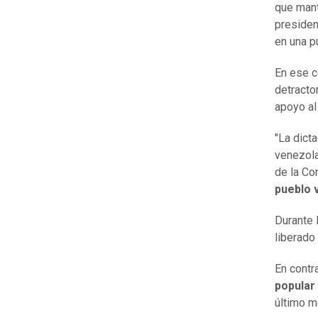
que mant
presiden
en una p
En ese c
detracto
apoyo al
"La dict
venezola
de la Co
pueblo 
Durante 
liberado
En contr
popular 
último m