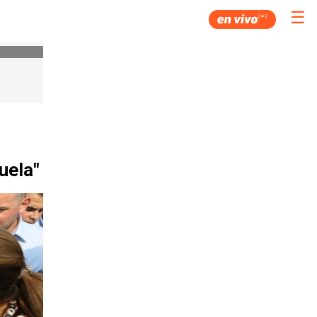
☰
uela"