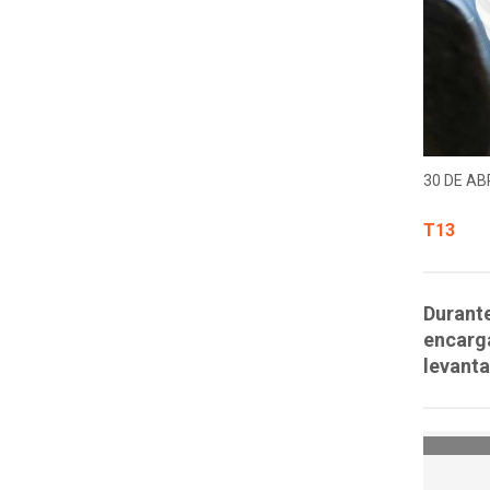
30 DE ABR
T13
Durante
encarga
levant