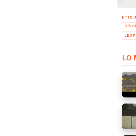
ETIQ
CRIS
LEOP
LO 