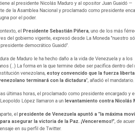
iene al presidente Nicolás Maduro y al opositor Juan Guaidó —
te de la Asamblea Nacional y proclamado como presidente enc
ugna por el poder.
ontexto, el
Presidente Sebastián Piñera
, uno de los más férr
res del gobierno vigente, expresó desde La Moneda "nuestro só
 presidente democrático Guaidó".
adura de Maduro le ha hecho daño a la vida de Venezuela y a los
nos (...) La forma en la que termine debe ser pacífica dentro del
nstitución venezolana,
estoy convencido que la fuerza liberta
venezolano terminará con la dictadura
", añadió el mandatario.
las últimas horas, el proclamado como presidente encargado y e
 Leopoldo López llamaron a un
levantamiento contra Nicolás
aparte, el
presidente de Venezuela apuntó a "la máxima movi
para asegurar la victoria de la Paz. ¡Venceremos!"
, de acue
ensaje en su perfil de Twitter.