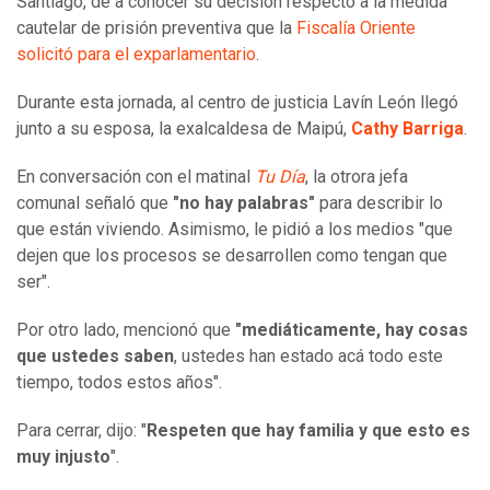
Santiago, de a conocer su decisión respecto a la medida
cautelar de prisión preventiva que la
Fiscalía Oriente
solicitó para el exparlamentario
.
Durante esta jornada, al centro de justicia Lavín León llegó
junto a su esposa, la exalcaldesa de Maipú,
Cathy Barriga
.
En conversación con el matinal
Tu Día
, la otrora jefa
comunal señaló que
"no hay palabras"
para describir lo
que están viviendo. Asimismo, le pidió a los medios "que
dejen que los procesos se desarrollen como tengan que
ser".
Por otro lado, mencionó que
"mediáticamente, hay cosas
que ustedes saben
, ustedes han estado acá todo este
tiempo, todos estos años".
Para cerrar, dijo: "
Respeten que hay familia y que esto es
muy injusto
".