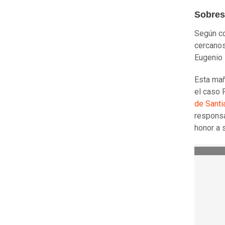
Sobres
Según co
cercanos
Eugenio 
Esta mañ
el caso 
de Santi
responsa
honor a 