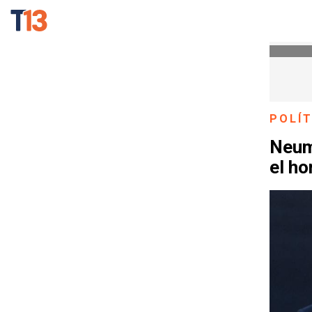
POLÍT
Neum
el ho