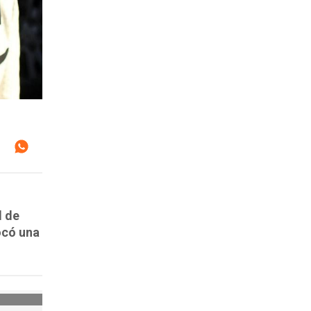
l de
ocó una