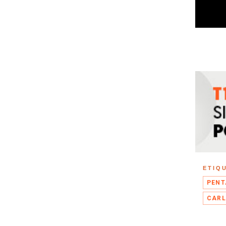
ETIQ
PENT
CARL