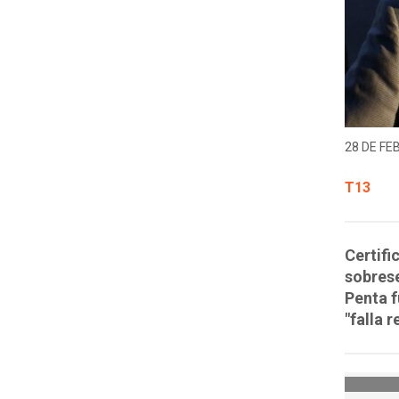
28 DE FE
T13
Certifi
sobrese
Penta f
"falla 