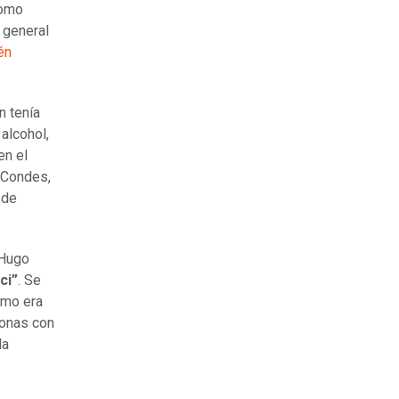
omo
 general
én
n tenía
alcohol,
en el
s Condes,
 de
 Hugo
ci”
. Se
omo era
sonas con
da