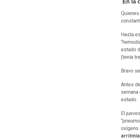
En la c
Quienes 
constant
Hasta es
“hemodia
estado d
(tenía t
Bravo se
Antes de
semana d
estado.
El jueve
“pneumoc
oxígeno 
arritmia