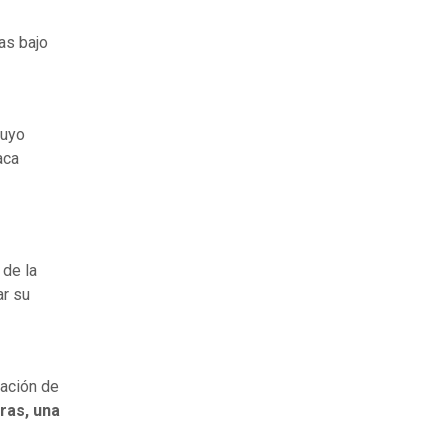
as bajo
cuyo
aca
 de la
ar su
ración de
ras, una