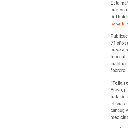
Esta mañ
persona 
del hold
pasado a
Publicac
71 años)
pese a s
tribunal 
instituc
febrero.
“Falla r
Bravo, p
trata de
el caso 
cáncer, 
medicina