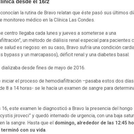
línica desde el 16/2
conocían la rutina de Bravo relatan que éste pasó sus últimos dí
e monitoreo médico en la Clínica Las Condes.
e centro llegaba cada lunes y jueves a someterse a una
filtración”, un método de diálisis renal especial para pacientes 
e salud es riegoso: en su caso, Bravo sufría una condición cardi
res bypass y un marcapasos), déficit renal y una diabetes basal.
 dializaba desde fines de mayo de 2016.
 iniciar el proceso de hemodiafiltración –pasaba estos dos días
e 8 a 14 horas- se le hacía un examen de sangre para determin
s 16, este examen le diagnosticó a Bravo la presencia del hongo
ystis jiroveci” y quedó internado de urgencia, con una baja satu
en la sangre. Hasta que el
domingo, alrededor de las 12:45 ho
 terminó con su vida
.