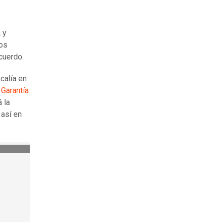
 y
los
cuerdo.
calía en
Garantía
 la
 así en