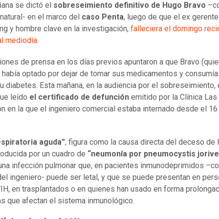
ana se dictó el
sobreseimiento definitivo de Hugo Bravo
–c
natural- en el marco del
caso Penta
, luego de que el ex gerente
ing y hombre clave en la investigación,
falleciera el domingo reci
l mediodía
.
iones de prensa en los días previos apuntaron a que Bravo (quie
 había optado por dejar de tomar sus medicamentos y consumía 
u diabetes. Esta mañana, en la audiencia por el sobreseimiento, 
fue leído
el certificado de defunción
emitido por la Clínica La
ión en la que el ingeniero comercial estaba internado desde el 16
espiratoria aguda”
, figura como la causa directa del deceso de
roducida por un cuadro de
“neumonía por pneumocystis jorive
 una infección pulmonar que, en pacientes inmunodeprimidos –c
del ingeniero- puede ser letal, y que se puede presentan en per
VIH, en trasplantados o en quienes han usado en forma prolonga
s que afectan el sistema inmunológico.