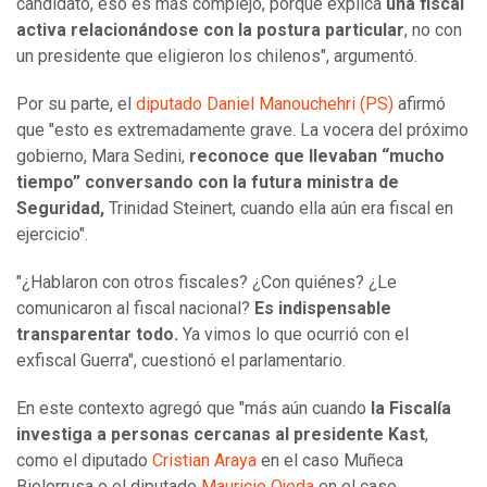
candidato, eso es más complejo, porque explica
una fiscal
activa relacionándose con la postura particular
, no con
un presidente que eligieron los chilenos", argumentó.
Por su parte, el
diputado Daniel Manouchehri (PS)
afirmó
que "esto es extremadamente grave. La vocera del próximo
gobierno, Mara Sedini,
reconoce que llevaban “mucho
tiempo” conversando con la futura ministra de
Seguridad,
Trinidad Steinert, cuando ella aún era fiscal en
ejercicio".
"¿Hablaron con otros fiscales? ¿Con quiénes? ¿Le
comunicaron al fiscal nacional?
Es indispensable
transparentar todo.
Ya vimos lo que ocurrió con el
exfiscal Guerra", cuestionó el parlamentario.
En este contexto agregó que "más aún cuando
la Fiscalía
investiga a personas cercanas al presidente Kast
,
como el diputado
Cristian Araya
en el caso Muñeca
Bielorrusa o el diputado
Mauricio Ojeda
en el caso