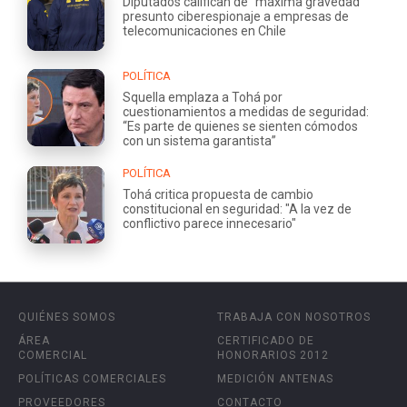
Diputados califican de “máxima gravedad”
presunto ciberespionaje a empresas de
telecomunicaciones en Chile
POLÍTICA
Squella emplaza a Tohá por
cuestionamientos a medidas de seguridad:
“Es parte de quienes se sienten cómodos
con un sistema garantista”
POLÍTICA
Tohá critica propuesta de cambio
constitucional en seguridad: "A la vez de
conflictivo parece innecesario"
QUIÉNES SOMOS
TRABAJA CON NOSOTROS
ÁREA
CERTIFICADO DE
COMERCIAL
HONORARIOS 2012
POLÍTICAS COMERCIALES
MEDICIÓN ANTENAS
PROVEEDORES
CONTACTO