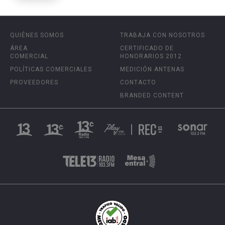
QUIÉNES SOMOS
TRABAJA CON NOSOTROS
ÁREA
CERTIFICADO DE
COMERCIAL
HONORARIOS 2012
POLÍTICAS COMERCIALES
MEDICIÓN ANTENAS
PROVEEDORES
CONTACTO
BRANDED CONTENT