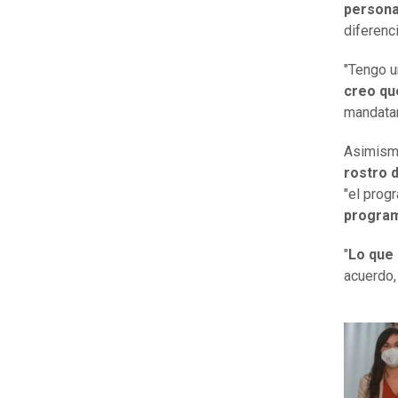
persona
diferenc
"Tengo u
creo qu
mandatar
Asimism
rostro d
"el prog
program
"
Lo que 
acuerdo,