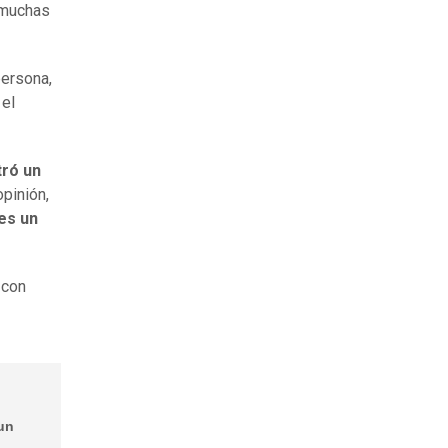
"muchas
persona,
 el
tró un
pinión,
es un
 con
 un