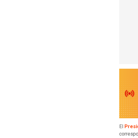
El
Presi
correspo