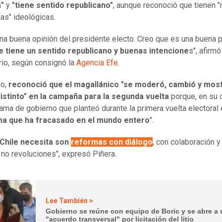
"
y
"tiene sentido republicano"
, aunque reconoció que tienen 
ias" ideológicas.
na buena opinión del presidente electo. Creo que es una buena 
e tiene un sentido republicano y buenas intencione
s", afirmó
io, según consignó la
Agencia Efe
.
o,
reconoció que el magallánico "se moderó, cambió y mos
istinto" en la campaña para la segunda vuelta
porque, en su o
rama de gobierno que planteó durante la primera vuelta electoral
a que ha fracasado en el mundo entero
".
Chile necesita son
reformas con diálogo
, con colaboración y
 no revoluciones", expresó Piñera.
Lee También >
Gobierno se reúne con equipo de Boric y se abre a
"acuerdo transversal" por licitación del litio