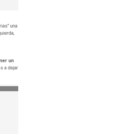
rias" una
quierda,
ener un
s a dejar