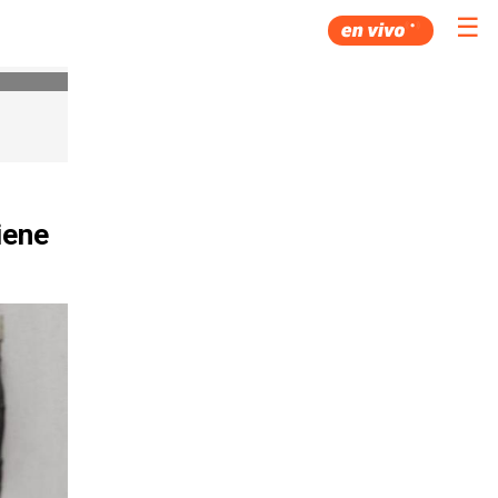
☰
iene