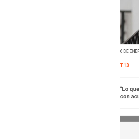
6 DE ENER
T13
"Lo que
con acu