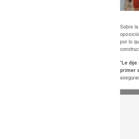
Sobre la
oposici
por lo q
construct
"
Le dije
primer 
asegurad