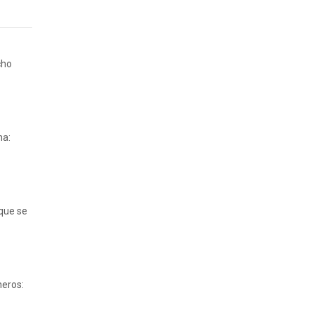
cho
na:
 que se
neros: