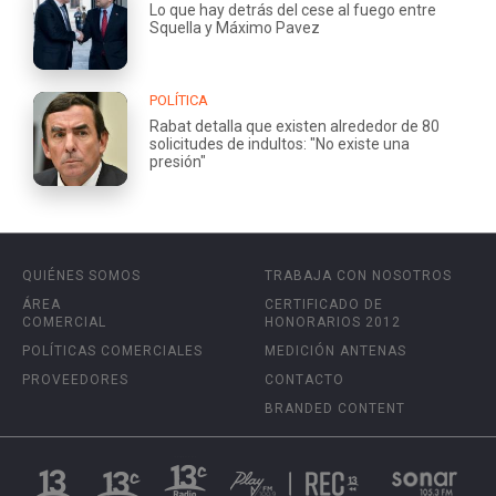
Lo que hay detrás del cese al fuego entre
Squella y Máximo Pavez
POLÍTICA
Rabat detalla que existen alrededor de 80
solicitudes de indultos: "No existe una
presión"
QUIÉNES SOMOS
TRABAJA CON NOSOTROS
ÁREA
CERTIFICADO DE
COMERCIAL
HONORARIOS 2012
POLÍTICAS COMERCIALES
MEDICIÓN ANTENAS
PROVEEDORES
CONTACTO
BRANDED CONTENT