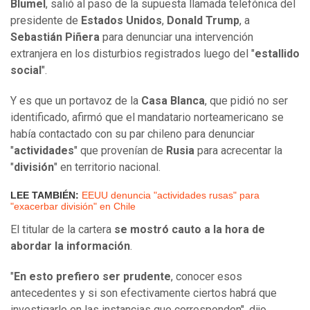
Blumel
, salió al paso de la supuesta llamada telefónica del
presidente de
Estados Unidos
,
Donald Trump
, a
Sebastián Piñera
para denunciar una intervención
extranjera en los disturbios registrados luego del "
estallido
social
".
Y es que un portavoz de la
Casa Blanca
, que pidió no ser
identificado, afirmó que el mandatario norteamericano se
había contactado con su par chileno para denunciar
"
actividades
" que provenían de
Rusia
para acrecentar la
"
división
" en territorio nacional.
LEE TAMBIÉN:
EEUU denuncia "actividades rusas" para
"exacerbar división" en Chile
El titular de la cartera
se mostró cauto a la hora de
abordar la información
.
"
En esto prefiero ser prudente
, conocer esos
antecedentes y si son efectivamente ciertos habrá que
investigarlo en las instancias que corresponden", dijo.