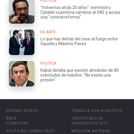
POLÍTICA
"Volvemos atrás 20 años": exministro
Cataldo cuestiona cambios al SAE y acusa
una "contrarreforma"
EX-ANTE
Lo que hay detrás del cese al fuego entre
Squella y Máximo Pavez
POLÍTICA
Rabat detalla que existen alrededor de 80
solicitudes de indultos: "No existe una
presión"
QUIÉNES SOMOS
TRABAJA CON NOSOTROS
ÁREA
CERTIFICADO DE
COMERCIAL
HONORARIOS 2012
POLÍTICAS COMERCIALES
MEDICIÓN ANTENAS