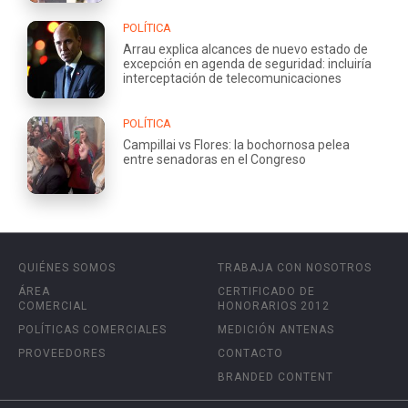
POLÍTICA
Arrau explica alcances de nuevo estado de
excepción en agenda de seguridad: incluiría
interceptación de telecomunicaciones
POLÍTICA
Campillai vs Flores: la bochornosa pelea
entre senadoras en el Congreso
QUIÉNES SOMOS
TRABAJA CON NOSOTROS
ÁREA
CERTIFICADO DE
COMERCIAL
HONORARIOS 2012
POLÍTICAS COMERCIALES
MEDICIÓN ANTENAS
PROVEEDORES
CONTACTO
BRANDED CONTENT