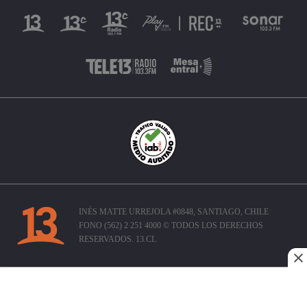
INÉS MATTE URREJOLA #0848, SANTIAGO, CHILE
FONO (562) 2 251 4000 © TODOS LOS DERECHOS
RESERVADOS. 13.CL