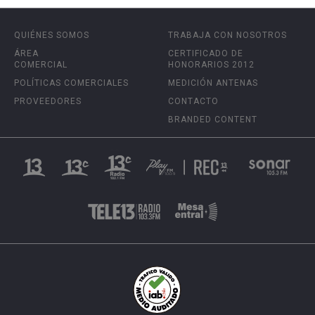
QUIÉNES SOMOS
TRABAJA CON NOSOTROS
ÁREA
CERTIFICADO DE
COMERCIAL
HONORARIOS 2012
POLÍTICAS COMERCIALES
MEDICIÓN ANTENAS
PROVEEDORES
CONTACTO
BRANDED CONTENT