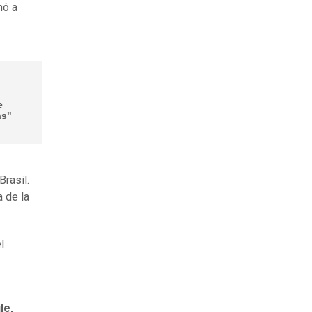
nó a
e
as"
rasil.
 de la
el
le,