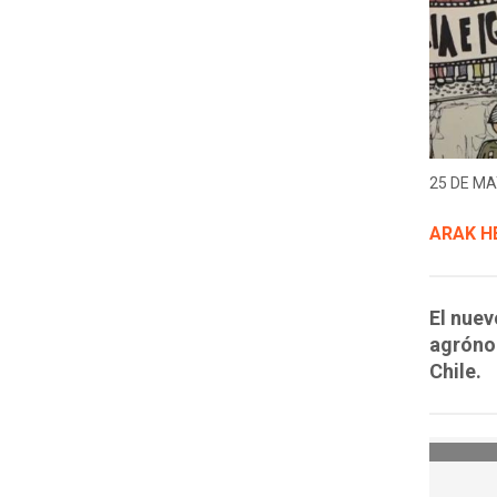
25 DE MA
ARAK H
El nuev
agróno
Chile.