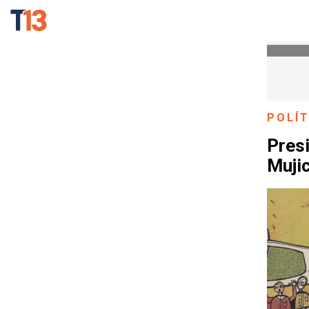
POLÍT
Pres
Muji