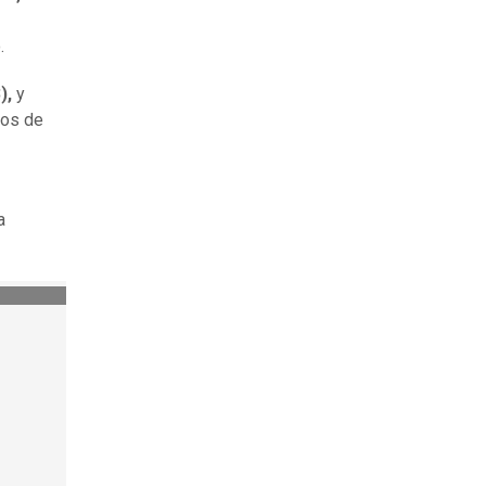
.
),
y
cos de
a