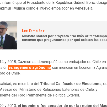
, informó que el Presidente de la República, Gabriel Boric, desig
azmuri Mujica
como el nuevo embajador en Venezuela.
Lee También >
Ministro Marcel por proyecto "No más UF": "Siempr
tenemos que preguntarnos por qué existen las cos
14 y 2018, Gazmuri se desempeñó como embajador de Chile en B
esión
es ingeniero agrónomo
con mención en Economía Agraria
dad de Chile.
tualidad, es miembro del
Tribunal Calificador de Elecciones
; d
Asesor del Ministerio de Relaciones Exteriores de Chile, y
idente del Foro Permanente de Política Exterior.
90 y 2010,
el ingeniero fue senador de por la región del Mau