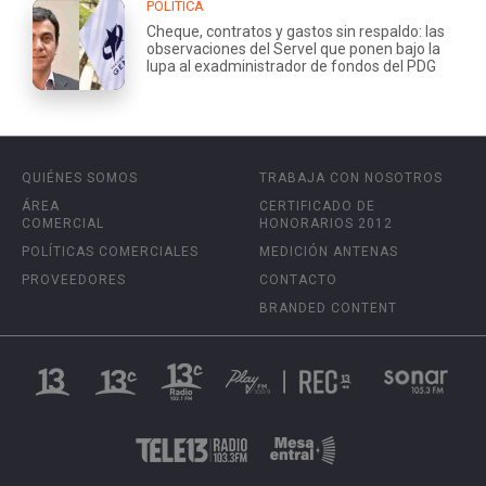
POLÍTICA
Cheque, contratos y gastos sin respaldo: las
observaciones del Servel que ponen bajo la
lupa al exadministrador de fondos del PDG
QUIÉNES SOMOS
TRABAJA CON NOSOTROS
ÁREA
CERTIFICADO DE
COMERCIAL
HONORARIOS 2012
POLÍTICAS COMERCIALES
MEDICIÓN ANTENAS
PROVEEDORES
CONTACTO
BRANDED CONTENT