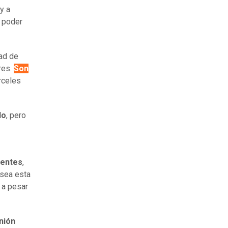
y a
 poder
ad de
res.
Son
rceles
do
, pero
ientes
,
 sea esta
, a pesar
nión