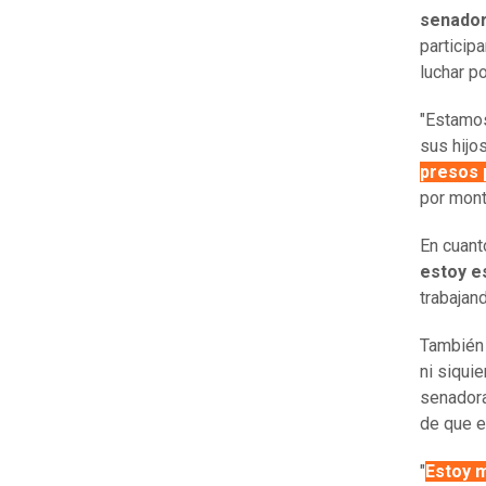
senado
particip
luchar po
"Estamos
sus hijo
presos 
por mont
En cuanto
estoy e
trabajand
También 
ni siqui
senadora
de que e
"
Estoy 