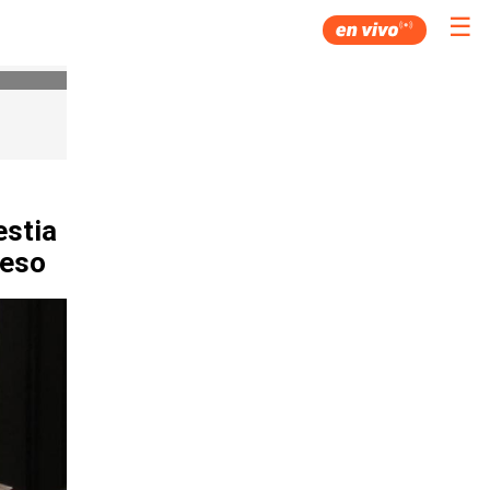
☰
estia
reso