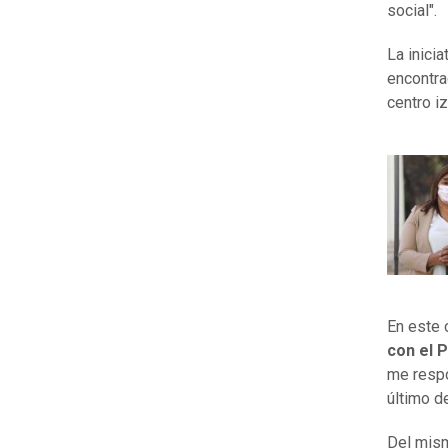
social".
La inici
encontra
centro i
En este 
con el 
me respo
último de
Del mism