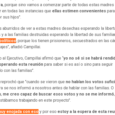
ra
, porque sino vamos a comenzar parte de todas estas madres 
ar en todas las instancias que
ellas estimen convenientes
para
r sus hijos".
 aburridos de ver a estas madres desechas esperando la libert
s y a las familias destruidas esperando la libertad de sus familia
políticos
, porque los tienen prisioneros, secuestrados en las cá
ajes", añadió Campillai.
 al Ejecutivo, Campillai afirmó que “
yo no sé si se habrá rendi
sperando esta reunión
para saber si es así o sino para seguir
o con las familias".
reprochó que "cuando se vieron que
no habían los votos sufic
era se nos informó a nosotros antes de hablar con las familias. O
,
me creo capaz de buscar esos votos y no se me informó
stábamos trabajando en este proyecto".
muy enojada con eso
y por eso
estoy a la espera de esta reu