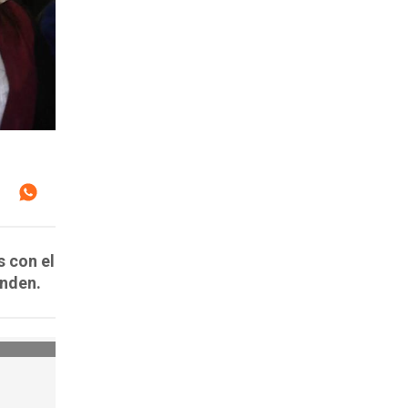
 con el
onden.