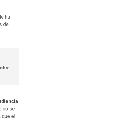
de ha
s de
sobre
udiencia
a no se
 que el