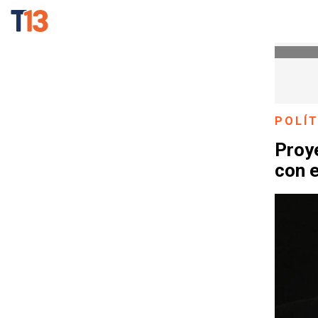
POLÍT
Proye
con e