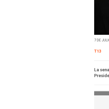
7 DE JULI
T13
La sen
Preside