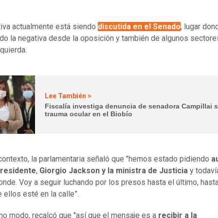
ativa actualmente está siendo
discutida en el Senado
, lugar don
do la negativa desde la oposición y también de algunos sectore
zquierda.
Lee También >
Fiscalía investiga denuncia de senadora Campillai 
trauma ocular en el Biobío
contexto, la parlamentaria señaló que "hemos estado pidiendo
a
Presidente
,
Giorgio Jackson y la ministra de Justicia
y todaví
nde. Voy a seguir luchando por los presos hasta el último, hasta
 ellos esté en la calle”.
o modo, recalcó que "así que el mensaje es a
recibir a la