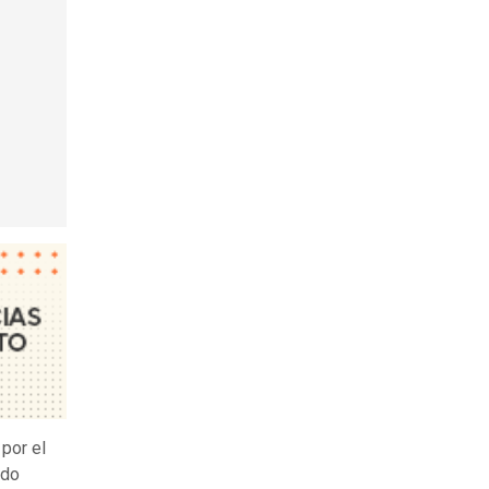
c
por el
ido