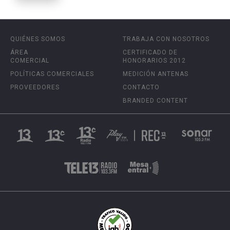
QUIÉNES SOMOS
TRABAJA CON NOSOTROS
ÁREA
CERTIFICADO DE
COMERCIAL
HONORARIOS 2012
POLÍTICAS COMERCIALES
MEDICIÓN ANTENAS
PROVEEDORES
CONTACTO
BRANDED CONTENT