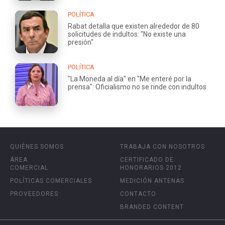
POLÍTICA
Rabat detalla que existen alrededor de 80
solicitudes de indultos: "No existe una
presión"
POLÍTICA
"La Moneda al día" en "Me enteré por la
prensa": Oficialismo no se rinde con indultos
QUIÉNES SOMOS
TRABAJA CON NOSOTROS
ÁREA
CERTIFICADO DE
COMERCIAL
HONORARIOS 2012
POLÍTICAS COMERCIALES
MEDICIÓN ANTENAS
PROVEEDORES
CONTACTO
BRANDED CONTENT