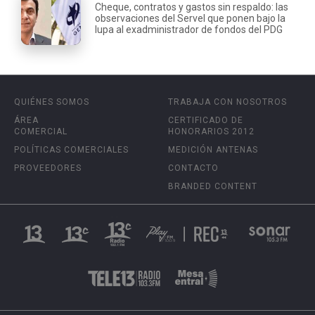
Cheque, contratos y gastos sin respaldo: las
observaciones del Servel que ponen bajo la
lupa al exadministrador de fondos del PDG
QUIÉNES SOMOS
TRABAJA CON NOSOTROS
ÁREA
CERTIFICADO DE
COMERCIAL
HONORARIOS 2012
POLÍTICAS COMERCIALES
MEDICIÓN ANTENAS
PROVEEDORES
CONTACTO
BRANDED CONTENT