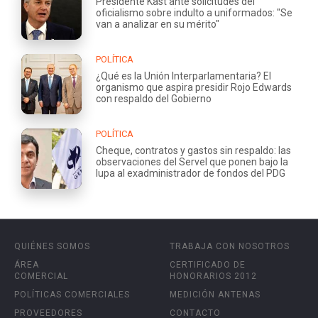
Presidente Kast ante solicitudes del
oficialismo sobre indulto a uniformados: "Se
van a analizar en su mérito"
POLÍTICA
¿Qué es la Unión Interparlamentaria? El
organismo que aspira presidir Rojo Edwards
con respaldo del Gobierno
POLÍTICA
Cheque, contratos y gastos sin respaldo: las
observaciones del Servel que ponen bajo la
lupa al exadministrador de fondos del PDG
QUIÉNES SOMOS
TRABAJA CON NOSOTROS
ÁREA
CERTIFICADO DE
COMERCIAL
HONORARIOS 2012
POLÍTICAS COMERCIALES
MEDICIÓN ANTENAS
PROVEEDORES
CONTACTO