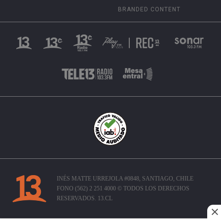
BRANDED CONTENT
INÉS MATTE URREJOLA #0848, SANTIAGO, CHILE
FONO (562) 2 251 4000 © TODOS LOS DERECHOS
RESERVADOS. 13.CL