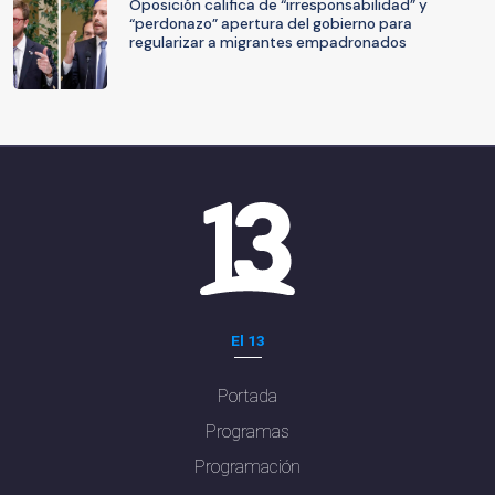
Oposición califica de “irresponsabilidad” y
“perdonazo” apertura del gobierno para
regularizar a migrantes empadronados
El 13
Portada
Programas
Programación