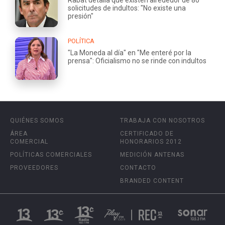
solicitudes de indultos: "No existe una
presión"
POLÍTICA
"La Moneda al día" en "Me enteré por la
prensa": Oficialismo no se rinde con indultos
QUIÉNES SOMOS
TRABAJA CON NOSOTROS
ÁREA
CERTIFICADO DE
COMERCIAL
HONORARIOS 2012
POLÍTICAS COMERCIALES
MEDICIÓN ANTENAS
PROVEEDORES
CONTACTO
BRANDED CONTENT